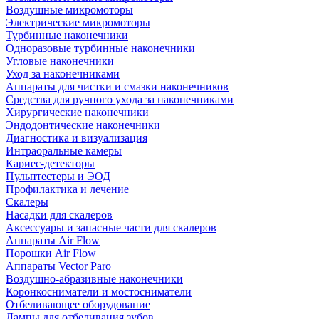
Воздушные микромоторы
Электрические микромоторы
Турбинные наконечники
Одноразовые турбинные наконечники
Угловые наконечники
Уход за наконечниками
Аппараты для чистки и смазки наконечников
Средства для ручного ухода за наконечниками
Хирургические наконечники
Эндодонтические наконечники
Диагностика и визуализация
Интраоральные камеры
Кариес-детекторы
Пульптестеры и ЭОД
Профилактика и лечение
Скалеры
Насадки для скалеров
Аксессуары и запасные части для скалеров
Аппараты Air Flow
Порошки Air Flow
Аппараты Vector Paro
Воздушно-абразивные наконечники
Коронкосниматели и мостосниматели
Отбеливающее оборудование
Лампы для отбеливания зубов