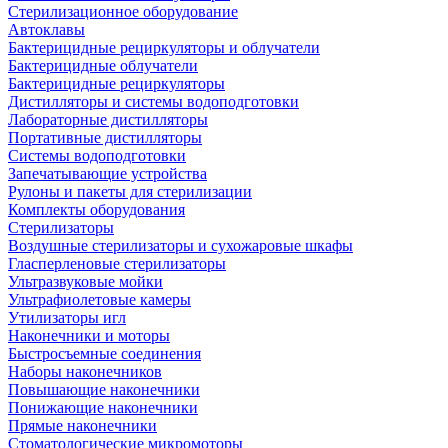
Стерилизационное оборудование
Автоклавы
Бактерицидные рециркуляторы и облучатели
Бактерицидные облучатели
Бактерицидные рециркуляторы
Дистилляторы и системы водоподготовки
Лабораторные дистилляторы
Портативные дистилляторы
Системы водоподготовки
Запечатывающие устройства
Рулоны и пакеты для стерилизации
Комплекты оборудования
Стерилизаторы
Воздушные стерилизаторы и сухожаровые шкафы
Гласперленовые стерилизаторы
Ультразвуковые мойки
Ультрафиолетовые камеры
Утилизаторы игл
Наконечники и моторы
Быстросъемные соединения
Наборы наконечников
Повышающие наконечники
Понижающие наконечники
Прямые наконечники
Стоматологические микромоторы