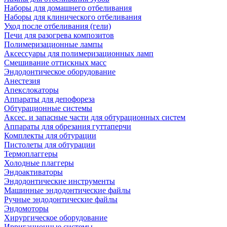
Наборы для домашнего отбеливания
Наборы для клинического отбеливания
Уход после отбеливания (гели)
Печи для разогрева композитов
Полимеризационные лампы
Аксессуары для полимеризационных ламп
Смешивание оттискных масс
Эндодонтическое оборудование
Анестезия
Апекслокаторы
Аппараты для депофореза
Обтурационные системы
Аксес. и запасные части для обтурационных систем
Аппараты для обрезания гуттаперчи
Комплекты для обтурации
Пистолеты для обтурации
Термоплаггеры
Холодные плаггеры
Эндоактиваторы
Эндодонтические инструменты
Машинные эндодонтические файлы
Ручные эндодонтические файлы
Эндомоторы
Хирургическое оборудование
Ирригационные системы