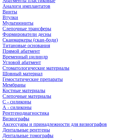
Абатменты пластиковые
Аналоги имплантатов
Винты
Втулки
Мультиюниты
Слепочные трансферы
Формирователи десны
Сканмаркеры (скан-боди)
Титановые основания
Прямой абатмент
Временный цилиндр
Угловой абатмент
Стоматологические материалы
Шовный материал
Гемостатические препараты
Мембраны
Костные материалы
Слепочные материалы
C - силиконы
А - силиконы
Рентгенодиагностика
Визиографы
Аксессуары и принадлежности для визиографов
Дентальные рентгены
Дентальные томографы