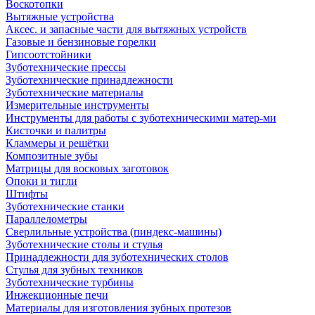
Воскотопки
Вытяжные устройства
Аксес. и запасные части для вытяжных устройств
Газовые и бензиновые горелки
Гипсоотстойники
Зуботехнические прессы
Зуботехнические принадлежности
Зуботехнические материалы
Измерительные инструменты
Инструменты для работы с зуботехническими матер-ми
Кисточки и палитры
Кламмеры и решётки
Композитные зубы
Матрицы для восковых заготовок
Опоки и тигли
Штифты
Зуботехнические станки
Параллелометры
Сверлильные устройства (пиндекс-машины)
Зуботехнические столы и стулья
Принадлежности для зуботехнических столов
Стулья для зубных техников
Зуботехнические турбины
Инжекционные печи
Материалы для изготовления зубных протезов