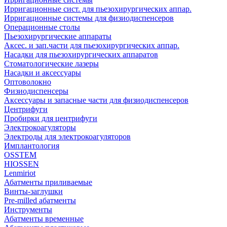
Ирригационные сист. для пьезохирургических аппар.
Ирригационные системы для физиодиспенсеров
Операционные столы
Пьезохирургические аппараты
Аксес. и зап.части для пьезохирургических аппар.
Насадки для пьезохирургических аппаратов
Стоматологические лазеры
Насадки и аксессуары
Оптоволокно
Физиодиспенсеры
Аксессуары и запасные части для физиодиспенсеров
Центрифуги
Пробирки для центрифуги
Электрокоагуляторы
Электроды для электрокоагуляторов
Имплантология
OSSTEM
HIOSSEN
Lenmiriot
Абатменты приливаемые
Винты-заглушки
Pre-milled абатменты
Инструменты
Абатменты временные