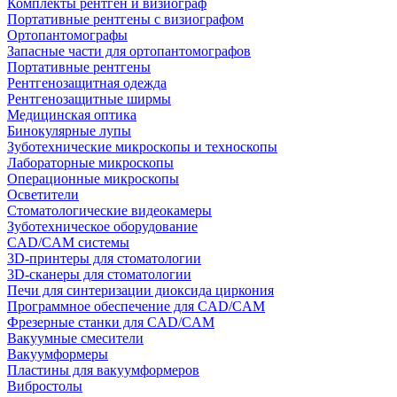
Комплекты рентген и визиограф
Портативные рентгены с визиографом
Ортопантомографы
Запасные части для ортопантомографов
Портативные рентгены
Рентгенозащитная одежда
Рентгенозащитные ширмы
Медицинская оптика
Бинокулярные лупы
Зуботехнические микроскопы и техноскопы
Лабораторные микроскопы
Операционные микроскопы
Осветители
Стоматологические видеокамеры
Зуботехническое оборудование
CAD/CAM системы
3D-принтеры для стоматологии
3D-сканеры для стоматологии
Печи для синтеризации диоксида циркония
Программное обеспечение для CAD/CAM
Фрезерные станки для CAD/CAM
Вакуумные смесители
Вакуумформеры
Пластины для вакуумформеров
Вибростолы