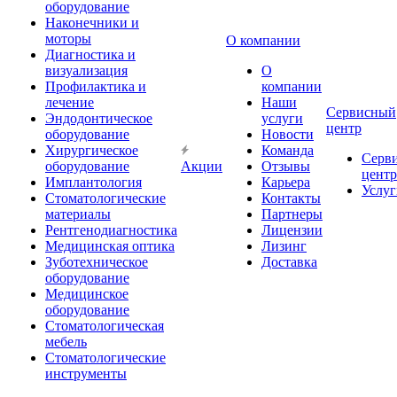
оборудование
Наконечники и
моторы
О компании
Диагностика и
визуализация
О
Профилактика и
компании
лечение
Наши
Сервисный
Эндодонтическое
услуги
центр
оборудование
Новости
Хирургическое
Команда
Серв
оборудование
Акции
Отзывы
центр
Имплантология
Карьера
Услуг
Стоматологические
Контакты
материалы
Партнеры
Рентгенодиагностика
Лицензии
Медицинская оптика
Лизинг
Зуботехническое
Доставка
оборудование
Медицинское
оборудование
Стоматологическая
мебель
Стоматологические
инструменты