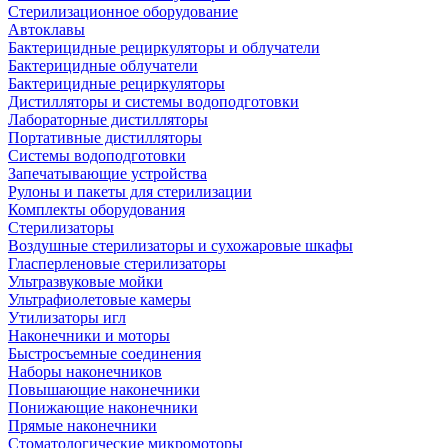
Стерилизационное оборудование
Автоклавы
Бактерицидные рециркуляторы и облучатели
Бактерицидные облучатели
Бактерицидные рециркуляторы
Дистилляторы и системы водоподготовки
Лабораторные дистилляторы
Портативные дистилляторы
Системы водоподготовки
Запечатывающие устройства
Рулоны и пакеты для стерилизации
Комплекты оборудования
Стерилизаторы
Воздушные стерилизаторы и сухожаровые шкафы
Гласперленовые стерилизаторы
Ультразвуковые мойки
Ультрафиолетовые камеры
Утилизаторы игл
Наконечники и моторы
Быстросъемные соединения
Наборы наконечников
Повышающие наконечники
Понижающие наконечники
Прямые наконечники
Стоматологические микромоторы