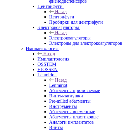
физиодиспенсеров
Центрифуги
Назад
Центрифуги
Пробирки для центрифуги
Электрокоагуляторы
Назад
Электрокоагуляторы
Электроды для электрокоагуляторов
Имплантология
Назад
Имплантология
OSSTEM
HIOSSEN
Lenmiriot
Назад
Lenmiriot
Абатменты приливаемые
Винты-заглушки
Pre-milled абатменты
Инструменты
Абатменты временные
Абатменты пластиковые
Аналоги имплантатов
Винты