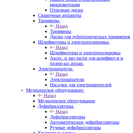
микромоторам
Отрезные диски
Сварочные аппараты
Триммеры
Назад
Триммеры
Диски для зуботехнических триммеров
Шлифмоторы и электрополировка
Назад
Шлифмоторы и электрополировка
Аксес. и зап.части для шлифмот-в и
полир-ых аппар.
Электрошпатели
Назад
Электрошпатели
Насадки для электрошпателей
Медицинское оборудование
Назад
Медицинское оборудование
Дефибрилляторы
Назад
Дефибрилляторы
Автоматические дефибрилляторы
Ручные дефибрилляторы
Кварцевые лампы