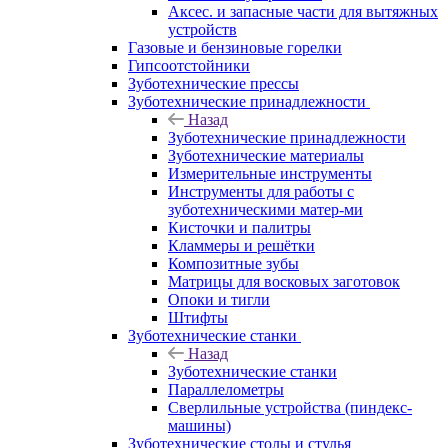
Аксес. и запасные части для вытяжных
устройств
Газовые и бензиновые горелки
Гипсоотстойники
Зуботехнические прессы
Зуботехнические принадлежности
Назад
Зуботехнические принадлежности
Зуботехнические материалы
Измерительные инструменты
Инструменты для работы с
зуботехническими матер-ми
Кисточки и палитры
Кламмеры и решётки
Композитные зубы
Матрицы для восковых заготовок
Опоки и тигли
Штифты
Зуботехнические станки
Назад
Зуботехнические станки
Параллелометры
Сверлильные устройства (пиндекс-
машины)
Зуботехнические столы и стулья