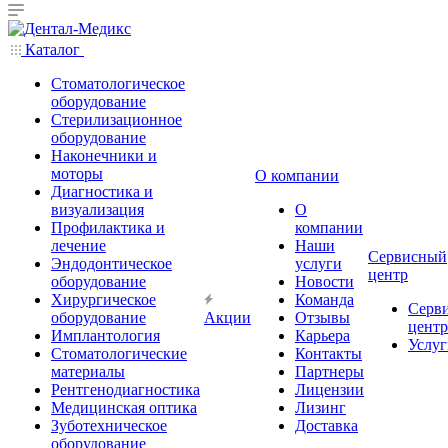
Каталог
Стоматологическое
оборудование
Стерилизационное
оборудование
Наконечники и
моторы
О компании
Диагностика и
визуализация
О
Профилактика и
компании
лечение
Наши
Сервисный
Эндодонтическое
услуги
центр
оборудование
Новости
Хирургическое
Команда
Серв
оборудование
Акции
Отзывы
центр
Имплантология
Карьера
Услуг
Стоматологические
Контакты
материалы
Партнеры
Рентгенодиагностика
Лицензии
Медицинская оптика
Лизинг
Зуботехническое
Доставка
оборудование