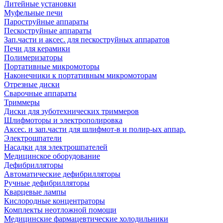
Литейные установки
Муфельные печи
Пароструйные аппараты
Пескоструйные аппараты
Зап.части и аксес. для пескоструйных аппаратов
Печи для керамики
Полимеризаторы
Портативные микромоторы
Наконечники к портативным микромоторам
Отрезные диски
Сварочные аппараты
Триммеры
Диски для зуботехнических триммеров
Шлифмоторы и электрополировка
Аксес. и зап.части для шлифмот-в и полир-ых аппар.
Электрошпатели
Насадки для электрошпателей
Медицинское оборудование
Дефибрилляторы
Автоматические дефибрилляторы
Ручные дефибрилляторы
Кварцевые лампы
Кислородные концентраторы
Комплекты неотложной помощи
Медицинские фармацевтические холодильники