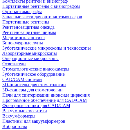
Комплекты рентген и визиограф
Портативные рентгены с визиографом
Ортопантомографы
Запасные части для ортопантомографов
Портативные рентгены
Рентгенозащитная одежда
Рентгенозащитные ширмы
Медицинская оптика
Бинокулярные лупы
Зуботехнические микроскопы и техноскопы
Лабораторные микроскопы
Операционные микроскопы
Осветители
Стоматологические видеокамеры
Зуботехническое оборудование
CAD/CAM системы
3D-принтеры для стоматологии
3D-сканеры для стоматологии
Печи для синтеризации диоксида циркония
Программное обеспечение для CAD/CAM
Фрезерные станки для CAD/CAM
Вакуумные смесители
Вакуумформеры
Пластины для вакуумформеров
Вибростолы