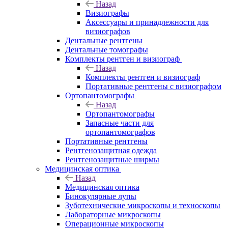
Назад
Визиографы
Аксессуары и принадлежности для
визиографов
Дентальные рентгены
Дентальные томографы
Комплекты рентген и визиограф
Назад
Комплекты рентген и визиограф
Портативные рентгены с визиографом
Ортопантомографы
Назад
Ортопантомографы
Запасные части для
ортопантомографов
Портативные рентгены
Рентгенозащитная одежда
Рентгенозащитные ширмы
Медицинская оптика
Назад
Медицинская оптика
Бинокулярные лупы
Зуботехнические микроскопы и техноскопы
Лабораторные микроскопы
Операционные микроскопы