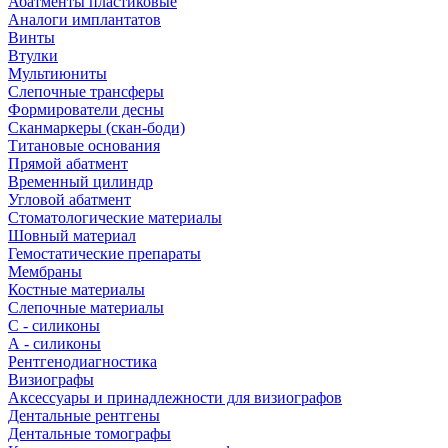
Абатменты пластиковые
Аналоги имплантатов
Винты
Втулки
Мультиюниты
Слепочные трансферы
Формирователи десны
Сканмаркеры (скан-боди)
Титановые основания
Прямой абатмент
Временный цилиндр
Угловой абатмент
Стоматологические материалы
Шовный материал
Гемостатические препараты
Мембраны
Костные материалы
Слепочные материалы
C - силиконы
А - силиконы
Рентгенодиагностика
Визиографы
Аксессуары и принадлежности для визиографов
Дентальные рентгены
Дентальные томографы