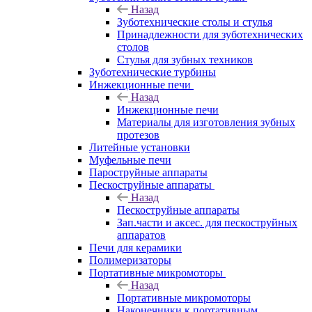
Назад
Зуботехнические столы и стулья
Принадлежности для зуботехнических
столов
Стулья для зубных техников
Зуботехнические турбины
Инжекционные печи
Назад
Инжекционные печи
Материалы для изготовления зубных
протезов
Литейные установки
Муфельные печи
Пароструйные аппараты
Пескоструйные аппараты
Назад
Пескоструйные аппараты
Зап.части и аксес. для пескоструйных
аппаратов
Печи для керамики
Полимеризаторы
Портативные микромоторы
Назад
Портативные микромоторы
Наконечники к портативным