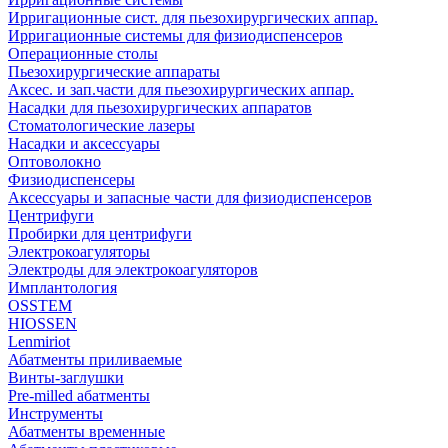
Ирригационные сист. для пьезохирургических аппар.
Ирригационные системы для физиодиспенсеров
Операционные столы
Пьезохирургические аппараты
Аксес. и зап.части для пьезохирургических аппар.
Насадки для пьезохирургических аппаратов
Стоматологические лазеры
Насадки и аксессуары
Оптоволокно
Физиодиспенсеры
Аксессуары и запасные части для физиодиспенсеров
Центрифуги
Пробирки для центрифуги
Электрокоагуляторы
Электроды для электрокоагуляторов
Имплантология
OSSTEM
HIOSSEN
Lenmiriot
Абатменты приливаемые
Винты-заглушки
Pre-milled абатменты
Инструменты
Абатменты временные