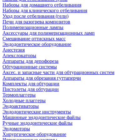
Наборы для домашнего отбеливания
Наборы для клинического отбеливания
Уход после отбеливания (гели)
Печи для разогрева композитов
Полимеризационные лампы
Аксессуары для полимеризационных ламп
Смешивание оттискных масс
Эндодонтическое оборудование
Анестезия
Апекслокаторы
Аппараты для депофореза
Обтурационные системы
Аксес. и запасные части для обтурационных систем
Аппараты для обрезания гуттаперчи
Комплекты для обтурации
Пистолеты для обтурации
Термоплаггеры
Холодные плаггеры
Эндоактиваторы
Эндодонтические инструменты
Машинные эндодонтические файлы
Ручные эндодонтические файлы
Эндомоторы
Хирургическое оборудование
Ирригационные системы